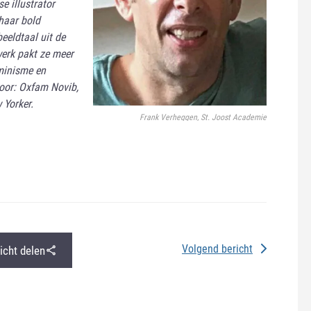
 illustrator
haar bold
eeldtaal uit de
 werk pakt ze meer
minisme en
voor: Oxfam Novib,
 Yorker.
Frank Verheggen, St. Joost Academie
Volgend bericht
richt delen