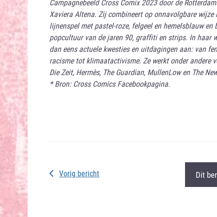
Campagnebeeld Cross Comix 2023 door de Rotterdamse
Xaviera Altena. Zij combineert op onnavolgbare wijze 
lijnenspel met pastel-roze, felgeel en hemelsblauw en b
popcultuur van de jaren 90, graffiti en strips. In haar
dan eens actuele kwesties en uitdagingen aan: van fe
racisme tot klimaatactivisme. Ze werkt onder andere 
Die Zeit, Hermès, The Guardian, MullenLow en The New
* Bron: Cross Comics Facebookpagina.
Vorig bericht
Dit be