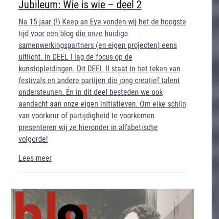
Jubileum: Wie is wie – deel 2
Na 15 jaar (!) Keep an Eye vonden wij het de hoogste
tijd voor een blog die onze huidige
samenwerkingspartners (en eigen projecten) eens
uitlicht. In DEEL I lag de focus op de
kunstopleidingen. Dit DEEL II staat in het teken van
festivals en andere partijen die jong creatief talent
ondersteunen. Én in dit deel besteden we ook
aandacht aan onze eigen initiatieven. Om elke schijn
van voorkeur of partijdigheid te voorkomen
presenteren wij ze hieronder in alfabetische
volgorde!
Lees meer