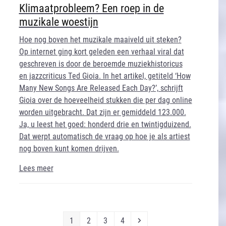
Klimaatprobleem? Een roep in de
muzikale woestijn
Hoe nog boven het muzikale maaiveld uit steken?
Op internet ging kort geleden een verhaal viral dat
geschreven is door de beroemde muziekhistoricus
en jazzcriticus Ted Gioia. In het artikel, getiteld ‘How
Many New Songs Are Released Each Day?’, schrijft
Gioia over de hoeveelheid stukken die per dag online
worden uitgebracht. Dat zijn er gemiddeld 123.000.
Ja, u leest het goed: honderd drie en twintigduizend.
Dat werpt automatisch de vraag op hoe je als artiest
nog boven kunt komen drijven.
Lees meer
Page
Page
Page
Page
Next
1
2
3
4