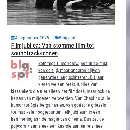
4 september 2025
Blogspot
Filmjubilea: Van stomme film tot
soundtrack-iconen
Sommige films verdwijnen in de mist
van de tijd, maar anderen blijven
generaties lang schitteren. Dit jaar
vieren we een reeks jubilea van
klassiekers die niet alleen het filmdoek, maar ook de
harten van miljoenen veroverden. Van Chaplins stille
humor tot Spielbergs haaien, van gotische griezels
tot muzikale hoogtepunten, elk jubileum is een
herinnering aan de magie van cinema. Dus zet de
popcorn klaar, steek een kaarsje aan en reis mee