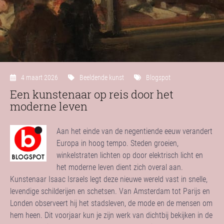
4 maart 2026
Beeldende kunst
Blogspot
Een kunstenaar op reis door het
moderne leven
Aan het einde van de negentiende eeuw verandert
Europa in hoog tempo. Steden groeien,
winkelstraten lichten op door elektrisch licht en
het moderne leven dient zich overal aan.
Kunstenaar Isaac Israels legt deze nieuwe wereld vast in snelle,
levendige schilderijen en schetsen. Van Amsterdam tot Parijs en
Londen observeert hij het stadsleven, de mode en de mensen om
hem heen. Dit voorjaar kun je zijn werk van dichtbij bekijken in de