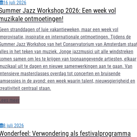
16 juli 2026
Summer Jazz Workshop 2026: Een week vol
muzikale ontmoetingen!
Geen stranddagen of luie vakantieweken, maar een week vol
improvisatie, inspiratie en internationale ontmoetingen. Tijdens de
Summer Jazz Workshop van het Conservatorium van Amsterdam staa
alles in het teken van muziek. Jonge jazzmusici uit alle windstreken
komen samen om les te krijgen van toonaangevende artiesten, elkaar
muzikaal uit te dagen en nieuwe samenwerkingen aan te gaan. Van
intensieve masterclasses overdag tot concerten en bruisende
jamsessies in de avond: een week waarin talent, nieuwsgierigheid en
creativiteit centraal staan.
Lees meer
8 juli 2026
Wonderfeel: Verwondering als festivalprogramma