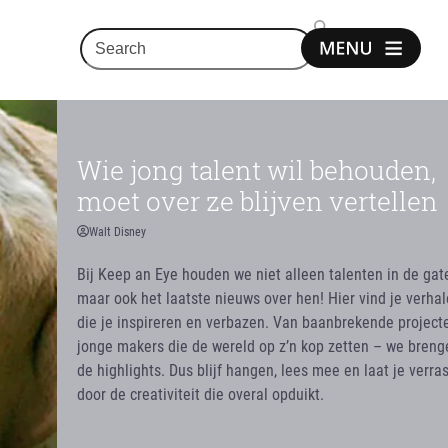
Search
Show
notice
Wie jong talent wil behouden,
moet over ze blijven vertellen
Walt Disney
Bij Keep an Eye houden we niet alleen talenten in de gat
maar ook het laatste nieuws over hen! Hier vind je verha
die je inspireren en verbazen. Van baanbrekende projecte
jonge makers die de wereld op z’n kop zetten – we breng
de highlights. Dus blijf hangen, lees mee en laat je verra
door de creativiteit die overal opduikt.