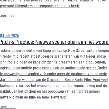
generatie filmmakers en componisten in huis heeft.
Lees meer
1 juli 2026
Pitch & Practice: Nieuwe scenaristen aan het woord
Tijdens de derde editie van Keep an Eye on New Screenwriters kregen
vijfentwintig recent afgestudeerde scenaristen van vijf Nederlandse
schrijfopleidingen de kans om zich te presenteren aan producenten,
regisseurs en andere professionals uit de audiovisuele sector. Onder
de aanwezigen bevonden zich onder meer de producent van de serie
Máxima en de winnaar van de Oscar voor Beste Korte Film. Voor veel
deelnemers vormde het evenement een eerste kennismaking met de
praktijk van het pitchen en het opbouwen van een professioneel
netwerk binnen de film- en televisiewereld.
Lees meer