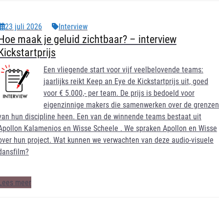
23 juli 2026
Interview
Hoe maak je geluid zichtbaar? – interview
Kickstartprijs
Een vliegende start voor vijf veelbelovende teams:
jaarlijks reikt Keep an Eye de Kickstartprijs uit, goed
voor € 5.000,- per team. De prijs is bedoeld voor
eigenzinnige makers die samenwerken over de grenzen
van hun discipline heen. Een van de winnende teams bestaat uit
Apollon Kalamenios en Wisse Scheele . We spraken Apollon en Wisse
over hun project. Wat kunnen we verwachten van deze audio-visuele
dansfilm?
Lees meer