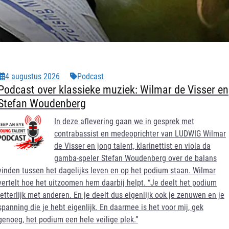
4 augustus 2026
Podcast
Podcast over klassieke muziek: Wilmar de Visser en
Stefan Woudenberg
In deze aflevering gaan we in gesprek met
contrabassist en medeoprichter van LUDWIG Wilmar
de Visser en jong talent, klarinettist en viola da
gamba-speler Stefan Woudenberg over de balans
vinden tussen het dagelijks leven en op het podium staan. Wilmar
vertelt hoe het uitzoomen hem daarbij helpt.
“Je deelt het podium
letterlijk met anderen. En je deelt dus eigenlijk ook je zenuwen en je
spanning die je hebt eigenlijk. En daarmee is het voor mij, gek
genoeg, het podium een hele veilige plek.”