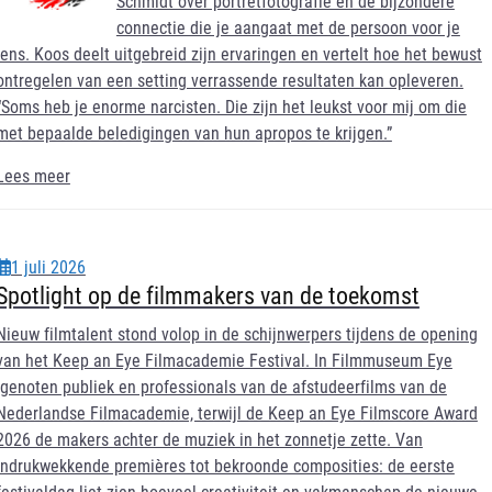
Schmidt over portretfotografie en de bijzondere
connectie die je aangaat met de persoon voor je
lens. Koos deelt uitgebreid zijn ervaringen en vertelt hoe het bewust
ontregelen van een setting verrassende resultaten kan opleveren.
“Soms heb je enorme narcisten. Die zijn het leukst voor mij om die
met bepaalde beledigingen van hun apropos te krijgen.”
Lees meer
1 juli 2026
Spotlight op de filmmakers van de toekomst
Nieuw filmtalent stond volop in de schijnwerpers tijdens de opening
van het Keep an Eye Filmacademie Festival. In Filmmuseum Eye
genoten publiek en professionals van de afstudeerfilms van de
Nederlandse Filmacademie, terwijl de Keep an Eye Filmscore Award
2026 de makers achter de muziek in het zonnetje zette. Van
indrukwekkende premières tot bekroonde composities: de eerste
festivaldag liet zien hoeveel creativiteit en vakmanschap de nieuwe