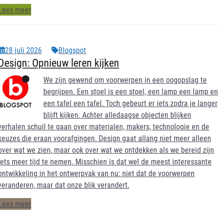
Lees meer
28 juli 2026
Blogspot
Design: Opnieuw leren kijken
We zijn gewend om voorwerpen in een oogopslag te
begrijpen. Een stoel is een stoel, een lamp een lamp en
een tafel een tafel. Toch gebeurt er iets zodra je langer
blijft kijken. Achter alledaagse objecten blijken
verhalen schuil te gaan over materialen, makers, technologie en de
keuzes die eraan voorafgingen. Design gaat allang niet meer alleen
over wat we zien, maar ook over wat we ontdekken als we bereid zijn
iets meer tijd te nemen. Misschien is dat wel de meest interessante
ontwikkeling in het ontwerpvak van nu: niet dat de voorwerpen
veranderen, maar dat onze blik verandert.
Lees meer