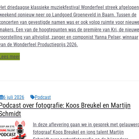
Het driedaagse klassieke muziekfestival Wonderfeel streek afgelopen
weekend opnieuw neer op Landgoed Groeneveld in Baarn. Tussen de
concerten van gevestigde namen was er ook volop ruimte voor nieuw
makers. Een van de hoogtepunten was de première van
Kri
, de nieuw
voorstelling van altviolist, zanger en componist Yanna Pelser, winnaar
van de Wonderfeel Productieprijs 2026.
Lees meer
6 juli 2026
Podcast
Podcast over fotografie: Koos Breukel en Martijn
Schmidt
In deze aflevering gaan we in gesprek met gelauwer
fotograaf Koos Breukel en jong talent Martijn