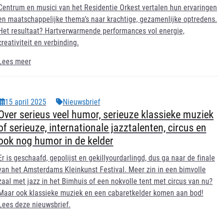
Centrum en musici van het Residentie Orkest vertalen hun ervaringen
en maatschappelijke thema’s naar krachtige, gezamenlijke optredens.
Het resultaat? Hartverwarmende performances vol energie,
creativiteit en verbinding.
Lees meer
15 april 2025
Nieuwsbrief
Over serieus veel humor, serieuze klassieke muziek
of serieuze, internationale jazztalenten, circus en
ook nog humor in de kelder
Er is geschaafd, gepolijst en gekillyourdarlingd, dus ga naar de finale
van het Amsterdams Kleinkunst Festival. Meer zin in een bimvolle
zaal met jazz in het Bimhuis of een nokvolle tent met circus van nu?
Maar ook klassieke muziek en een cabaretkelder komen aan bod!
Lees deze nieuwsbrief.