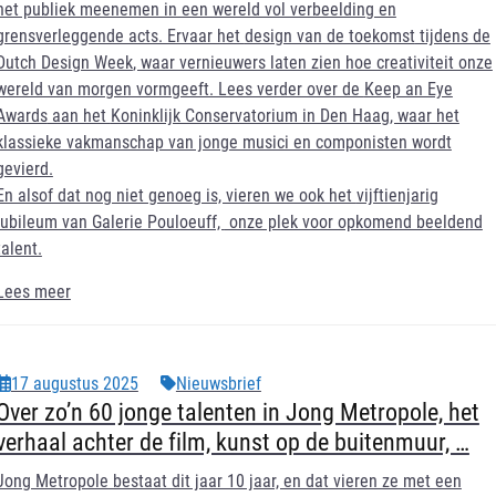
het publiek meenemen in een wereld vol verbeelding en
grensverleggende acts. Ervaar het
design van de toekomst
tijdens de
Dutch Design Week
, waar vernieuwers laten zien hoe creativiteit onze
wereld van morgen vormgeeft. Lees verder over de
Keep an Eye
Awards
aan het
Koninklijk Conservatorium in Den Haag
, waar het
klassieke vakmanschap van jonge musici en componisten wordt
gevierd.
En alsof dat nog niet genoeg is, vieren we ook het
vijftienjarig
jubileum van Galerie Pouloeuff,
onze plek voor opkomend beeldend
talent.
Lees meer
17 augustus 2025
Nieuwsbrief
Over zo’n 60 jonge talenten in Jong Metropole, het
verhaal achter de film, kunst op de buitenmuur, …
Jong Metropole bestaat dit jaar 10 jaar, en dat vieren ze met een