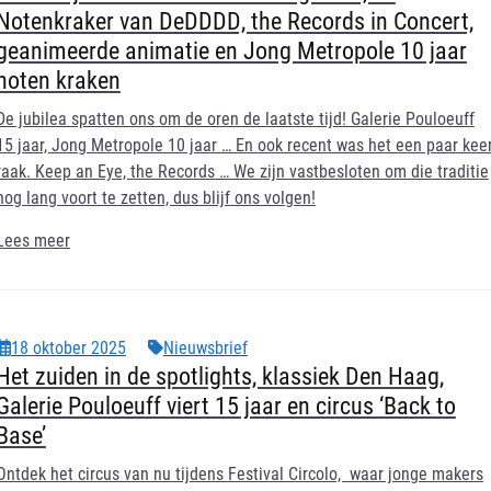
Notenkraker van DeDDDD, the Records in Concert,
geanimeerde animatie en Jong Metropole 10 jaar
noten kraken
De jubilea spatten ons om de oren de laatste tijd! Galerie Pouloeuff
15 jaar, Jong Metropole 10 jaar … En ook recent was het een paar kee
raak. Keep an Eye, the Records … We zijn vastbesloten om die traditie
nog lang voort te zetten, dus blijf ons volgen!
Lees meer
18 oktober 2025
Nieuwsbrief
Het zuiden in de spotlights, klassiek Den Haag,
Galerie Pouloeuff viert 15 jaar en circus ‘Back to
Base’
Ontdek het circus van nu tijdens
Festival Circolo,
waar jonge makers