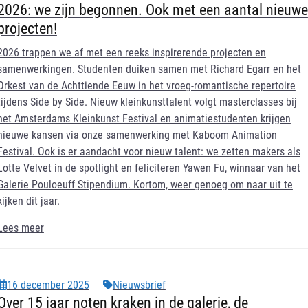
2026: we zijn begonnen. Ook met een aantal nieuwe
projecten!
2026 trappen we af met een reeks inspirerende projecten en
samenwerkingen. Studenten duiken samen met Richard Egarr en het
Orkest van de Achttiende Eeuw in het vroeg-romantische repertoire
tijdens Side by Side. Nieuw kleinkunsttalent volgt masterclasses bij
het Amsterdams Kleinkunst Festival en animatiestudenten krijgen
nieuwe kansen via onze samenwerking met Kaboom Animation
Festival. Ook is er aandacht voor nieuw talent: we zetten makers als
Lotte Velvet in de spotlight en feliciteren Yawen Fu, winnaar van het
Galerie Pouloeuff Stipendium. Kortom, weer genoeg om naar uit te
kijken dit jaar.
Lees meer
16 december 2025
Nieuwsbrief
Over 15 jaar noten kraken in de galerie, de