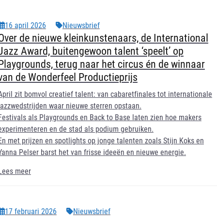
16 april 2026
Nieuwsbrief
Over de nieuwe kleinkunstenaars, de International
Jazz Award, buitengewoon talent ‘speelt’ op
Playgrounds, terug naar het circus én de winnaar
van de Wonderfeel Productieprijs
April zit bomvol creatief talent: van cabaretfinales tot internationale
jazzwedstrijden waar nieuwe sterren opstaan.
Festivals als Playgrounds en Back to Base laten zien hoe makers
experimenteren en de stad als podium gebruiken.
En met prijzen en spotlights op jonge talenten zoals Stijn Koks en
Yanna Pelser barst het van frisse ideeën en nieuwe energie.
Lees meer
17 februari 2026
Nieuwsbrief