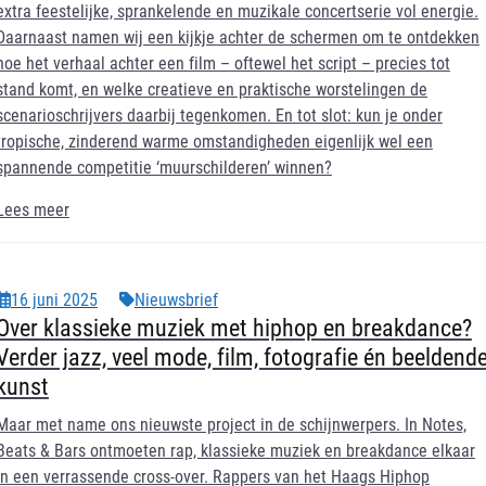
extra feestelijke, sprankelende en muzikale concertserie vol energie.
Daarnaast namen wij een kijkje achter de schermen om te ontdekken
hoe het verhaal achter een film – oftewel het script – precies tot
stand komt, en welke creatieve en praktische worstelingen de
scenarioschrijvers daarbij tegenkomen. En tot slot: kun je onder
tropische, zinderend warme omstandigheden eigenlijk wel een
spannende competitie ‘muurschilderen’ winnen?
Lees meer
16 juni 2025
Nieuwsbrief
Over klassieke muziek met hiphop en breakdance?
Verder jazz, veel mode, film, fotografie én beeldend
kunst
Maar met name ons nieuwste project in de schijnwerpers. In Notes,
Beats & Bars ontmoeten rap, klassieke muziek en breakdance elkaar
in een verrassende cross-over. Rappers van het Haags Hiphop