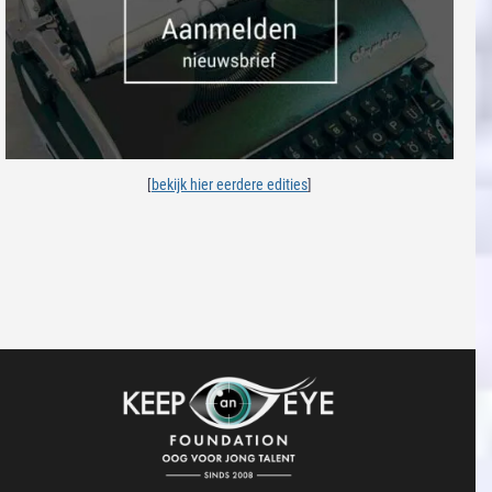
[
bekijk hier eerdere edities
]