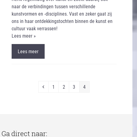
naar de verbindingen tussen verschillende
kunstvormen en -disciplines. Vast en zeker gaat zij
ons in haar ontdekkingstochten binnen de kunst en
cultuur vaak verrassen!
Lees meer »
Lees meer
Previous
Page
Page
Page
Page
1
2
3
4
Ga direct naar: