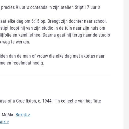
cies 9 uur ’s ochtends in zijn atelier. Stipt 17 uur ’s
aat elke dag om 6:15 op. Brengt zijn dochter naar school.
stipt loopt hij van zijn studio in de tuin naar zijn huis om
lijfolie en kamillethee. Daarna gaat hij terug naar de studio
rk weg te werken.
 leiden dan de man of vrouw die elke dag met aktetas naar
itme en regelmaat nodig.
se of a Crucifixion, c. 1944 – in collectie van het Tate
het MoMa.
Bekijk >
ijk >