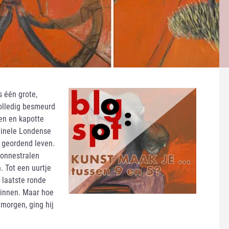
s één grote,
volledig besmeurd
ten en kapotte
iginele Londense
 geordend leven.
zonnestralen
. Tot een uurtje
 laatste ronde
 binnen. Maar hoe
 morgen, ging hij