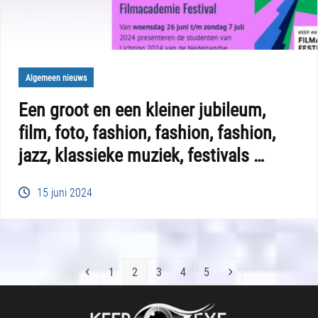
Algemeen nieuws
Een groot en een kleiner jubileum,
film, foto, fashion, fashion, fashion,
jazz, klassieke muziek, festivals …
15 juni 2024
Previous
Page
Page
Page
Page
Page
Next
1
2
3
4
5