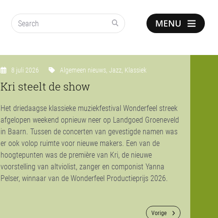
Search
Show
notice
8 juli 2026
Algemeen nieuws
,
Jazz
,
Klassiek
Kri steelt de show
Het driedaagse klassieke muziekfestival Wonderfeel streek
afgelopen weekend opnieuw neer op Landgoed Groeneveld
in Baarn. Tussen de concerten van gevestigde namen was
er ook volop ruimte voor nieuwe makers. Een van de
hoogtepunten was de première van
Kri
, de nieuwe
voorstelling van altviolist, zanger en componist Yanna
Pelser, winnaar van de Wonderfeel Productieprijs 2026.
Vorige