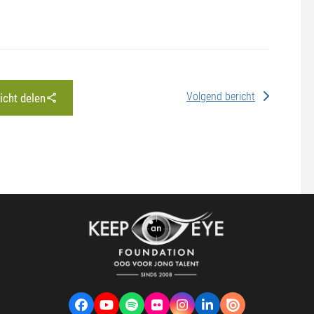
Volgend bericht
richt delen
Facebook
YouTube
Spotify
Flickr
Instagram
LinkedIn
VK