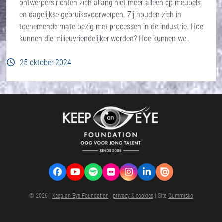
ontwerpers richten zich allang niet meer alleen op meubels
en dagelijkse gebruiksvoorwerpen. Zij houden zich in
toenemende mate bezig met processen in de industrie. Hoe
kunnen die milieuvriendelijker worden? Hoe kunnen we…
25 oktober 2024
Facebook
YouTube
Spotify
Flickr
Instagram
LinkedIn
VK
© 2026 |
Keep an Eye Foundation
|
privacy & cookies
| Site:
Gummisko