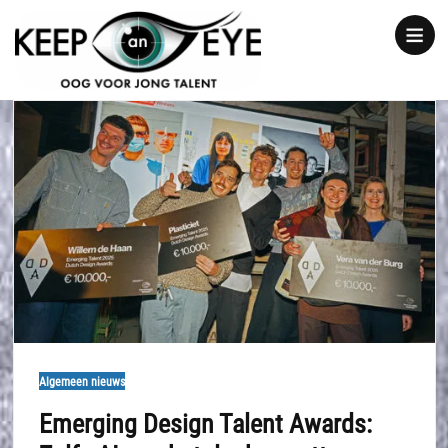
content
Show
notice
Algemeen nieuws
Emerging Design Talent Awards: