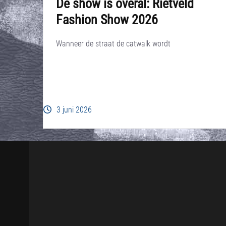
De show is overal: Rietveld
Fashion Show 2026
Wanneer de straat de catwalk wordt
3 juni 2026