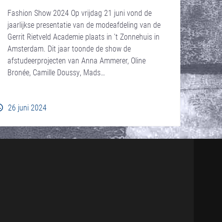
Fashion Show 2024 Op vrijdag 21 juni vond de
jaarlijkse presentatie van de modeafdeling van de
Gerrit Rietveld Academie plaats in ’t Zonnehuis in
Amsterdam. Dit jaar toonde de show de
afstudeerprojecten van Anna Ammerer, Oline
Bronée, Camille Doussy, Mads…
26 juni 2024