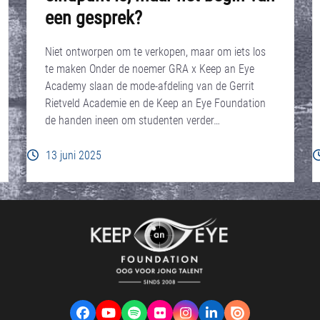
een gesprek?
Niet ontworpen om te verkopen, maar om iets los
te maken Onder de noemer GRA x Keep an Eye
Academy slaan de mode-afdeling van de Gerrit
Rietveld Academie en de Keep an Eye Foundation
de handen ineen om studenten verder…
13 juni 2025
Facebook
YouTube
Spotify
Flickr
Instagram
LinkedIn
VK