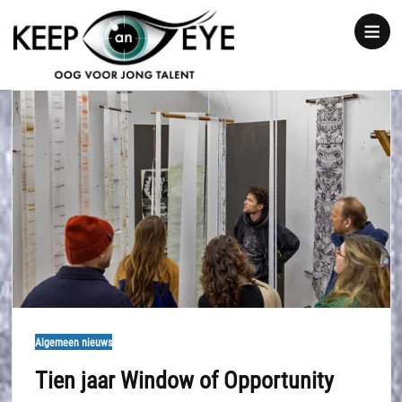
content
Show
notice
Algemeen nieuws
Tien jaar Window of Opportunity