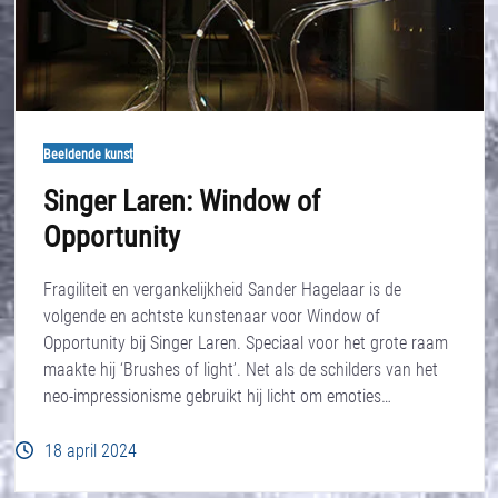
Beeldende kunst
Singer Laren: Window of
Opportunity
Fragiliteit en vergankelijkheid Sander Hagelaar is de
volgende en achtste kunstenaar voor Window of
Opportunity bij Singer Laren. Speciaal voor het grote raam
maakte hij ‘Brushes of light’. Net als de schilders van het
neo-impressionisme gebruikt hij licht om emoties…
18 april 2024