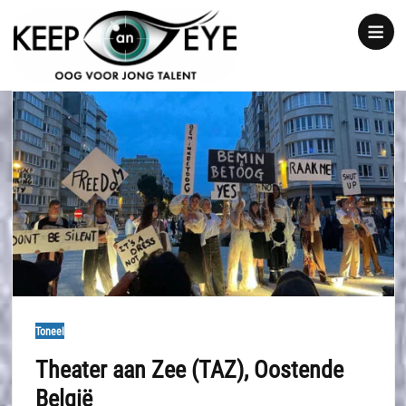
content
Show
notice
Toneel
Theater aan Zee (TAZ), Oostende
België