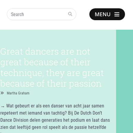
Search
Show
notice
Great dancers are not
great because of their
technique, they are great
because of their passion
Martha Graham
→ Wat gebeurt er als een danser van acht jaar samen
repeteert met iemand van tachtig? Bij De Dutch Don’t
Dance Division delen generaties het podium en laat dans
zien dat leeftijd geen rol speelt als de passie hetzelfde