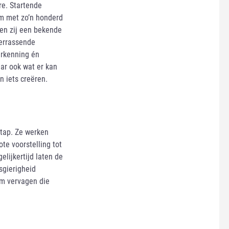
are. Startende
m met zo’n honderd
en zij een bekende
verrassende
herkenning én
aar ook wat er kan
 iets creëren.
stap. Ze werken
te voorstelling tot
lijkertijd laten de
sgierigheid
um vervagen die