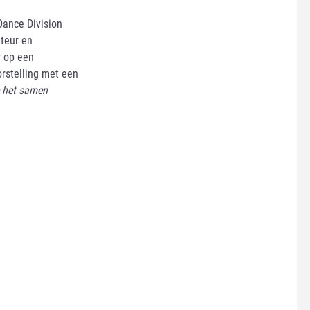
Dance Division
teur en
r op een
rstelling met een
e het samen