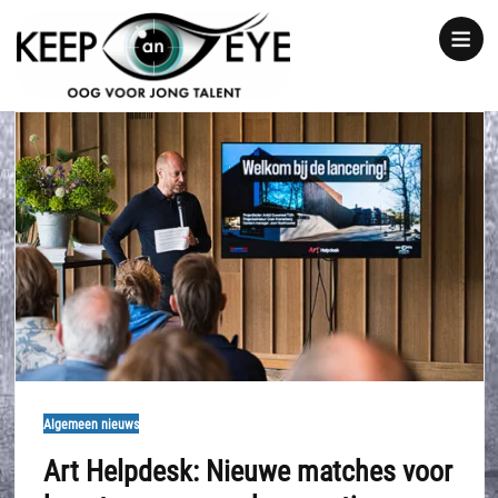
content
Show
notice
Algemeen nieuws
Art Helpdesk: Nieuwe matches voor