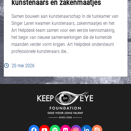
kunstenaars en zakenmaatjes
Samen bouwen aan kunstenaarschap In de tuinkamer van
Singer Laren kwamen kunstenaars, zakenmaatjes en het
Art Helpdesk-team samen voor een eerste kennismaking,
het begin van nieuwe samenwerkingen die de komende
maanden verder vorm krijgen. Art Helpdesk ondersteunt
professionele kunstenaars die…
20 mei 2026