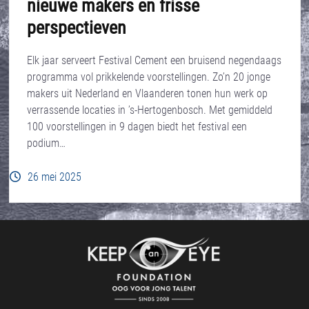
nieuwe makers en frisse
perspectieven
Elk jaar serveert Festival Cement een bruisend negendaags
programma vol prikkelende voorstellingen. Zo’n 20 jonge
makers uit Nederland en Vlaanderen tonen hun werk op
verrassende locaties in ’s-Hertogenbosch. Met gemiddeld
100 voorstellingen in 9 dagen biedt het festival een
podium…
26 mei 2025