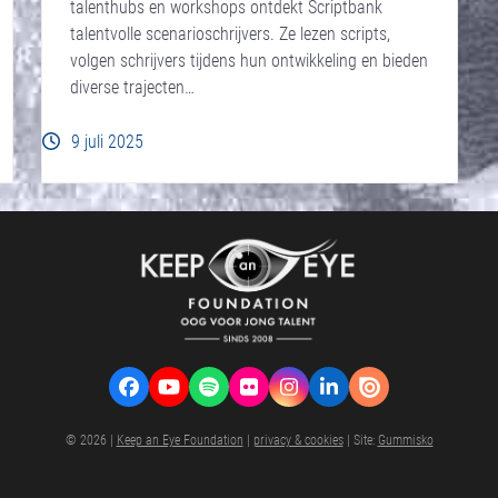
talenthubs en workshops ontdekt Scriptbank
talentvolle scenarioschrijvers. Ze lezen scripts,
volgen schrijvers tijdens hun ontwikkeling en bieden
diverse trajecten…
9 juli 2025
Facebook
YouTube
Spotify
Flickr
Instagram
LinkedIn
VK
© 2026 |
Keep an Eye Foundation
|
privacy & cookies
| Site:
Gummisko