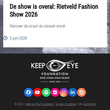
De show is overal: Rietveld Fashion
Show 2026
Wanneer de straat de catwalk wordt
3 juni 2026
Facebook
YouTube
Spotify
Flickr
Instagram
LinkedIn
VK
© 2026 |
Keep an Eye Foundation
|
privacy & cookies
| Site:
Gummisko