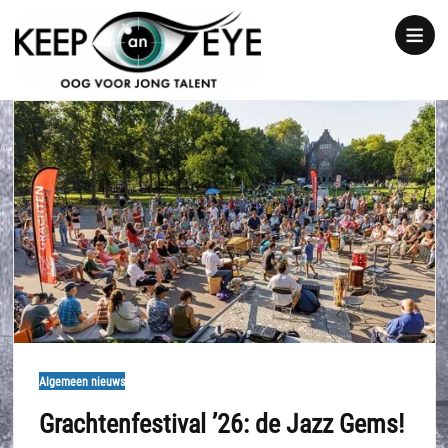
content
Show
notice
Algemeen nieuws
Grachtenfestival ’26: de Jazz Gems!