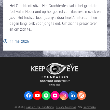
Het Grachtenfestival Het Grachtenfestival is het grootste
festival in Nederland op het gebied van klassieke muziek en
jazz. Het festival biedt jaarlijks door heel Amsterdam tien
dagen lang plek voor jong talent. Om zich te presenteren
en om zich te…
11 mei 2026
Facebook
YouTube
Spotify
Flickr
Instagram
LinkedIn
VK
© 2026 |
Keep an Eye Foundation
|
privacy & cookies
| Site:
Gummisko