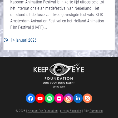
Kaboom Animation Festival is in korte tijd uitgegroeid tot
hét internationale animatiefestival van Nederland. Het
ontstond uit de fusie van twee gevestigde festivals, KLIK
Amsterdam Animation Festival en het Holland Animation
Film Festival (HAFF),…
14 januari 2026
Facebook
YouTube
Spotify
Flickr
Instagram
LinkedIn
VK
© 2026 |
Keep an Eye Foundation
|
privacy & cookies
| Site:
Gummisko