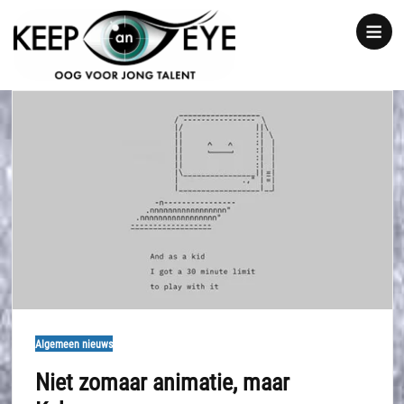
content
Show
notice
Algemeen nieuws
Niet zomaar animatie, maar