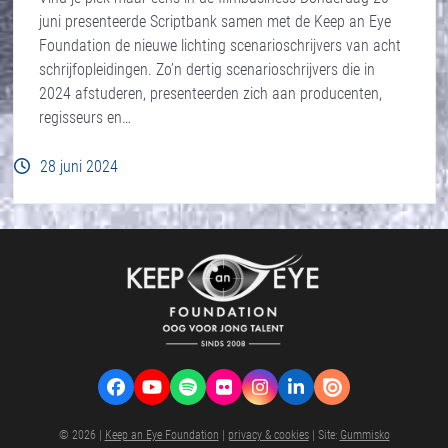
juni presenteerde Scriptbank samen met de Keep an Eye
Foundation de nieuwe lichting scenarioschrijvers van acht
schrijfopleidingen. Zo’n dertig scenarioschrijvers die in
2024 afstuderen, presenteerden zich aan producenten,
regisseurs en…
28 juni 2024
Facebook
YouTube
Spotify
Flickr
Instagram
LinkedIn
VK
© 2026 |
Keep an Eye Foundation
|
privacy & cookies
| Site:
Gummisko