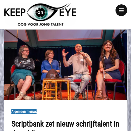
content
Show
notice
Algemeen nieuws
Scriptbank zet nieuw schrijftalent in