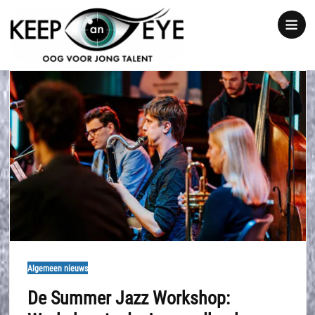
content
Show
notice
Algemeen nieuws
De Summer Jazz Workshop: