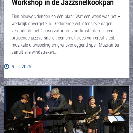
Workshop in de Jazzsnelkookpan
Tien nieuwe vrienden en één blaar Wat een week was het –
werkelijk onvergetelijk! Gedurende vijf intensieve dagen
veranderde het Conservatorium van Amsterdam in een
bruisende jazzversneller: een smeltkroes van creativiteit,
muzikale uitwisseling en grensverleggend spel. Muzikanten
vanuit alle windstreken…
9 juli 2025