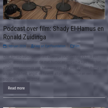
Podcast over film: Shady El-Hamus en
Ronald Zuidinga
2 februari 2026
Keep an Eye Foundation
Film
Over Ronald Zuidinga Ronald Zuidinga (Oldenzaal, 1993) is een
Nederlandse filmmaker die met humor en empathie kijkt naar het
alledaagse ongemak van het mens-zijn. Zijn werk verkent thema’s
als sterfelijkheid, angst en falen - altijd met warmte en een lichte,
troostende blik. In 2024…
Read more