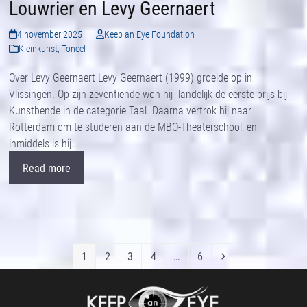
Louwrier en Levy Geernaert
4 november 2025
Keep an Eye Foundation
Kleinkunst
,
Toneel
Over Levy Geernaert Levy Geernaert (1999) groeide op in
Vlissingen. Op zijn zeventiende won hij landelijk de eerste prijs bij
Kunstbende in de categorie Taal. Daarna vertrok hij naar
Rotterdam om te studeren aan de MBO-Theaterschool, en
inmiddels is hij…
Read more
Page
Page
Page
Page
Page
Next
1
2
3
4
…
6