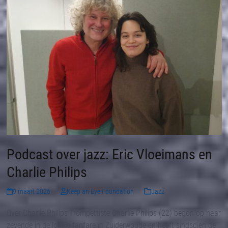
Podcast over jazz: Eric Vloeimans en
Charlie Philips
9 maart 2026
Keep an Eye Foundation
Jazz
Over Charlie Philips Trompettiste Charlie Philips (22) begon op haar
zevende in de lokale fanfare in Zuiderwoude en heeft sindsdien de