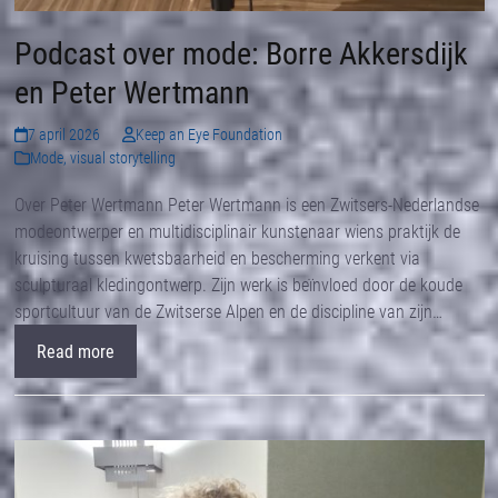
Podcast over mode: Borre Akkersdijk
en Peter Wertmann
7 april 2026
Keep an Eye Foundation
Mode
,
visual storytelling
Over Peter Wertmann Peter Wertmann is een Zwitsers-Nederlandse
modeontwerper en multidisciplinair kunstenaar wiens praktijk de
kruising tussen kwetsbaarheid en bescherming verkent via
sculpturaal kledingontwerp. Zijn werk is beïnvloed door de koude
sportcultuur van de Zwitserse Alpen en de discipline van zijn…
Read more