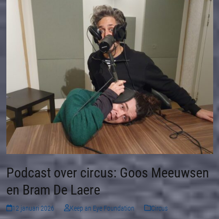
Podcast over circus: Goos Meeuwsen
en Bram De Laere
12 januari 2026
Keep an Eye Foundation
Circus