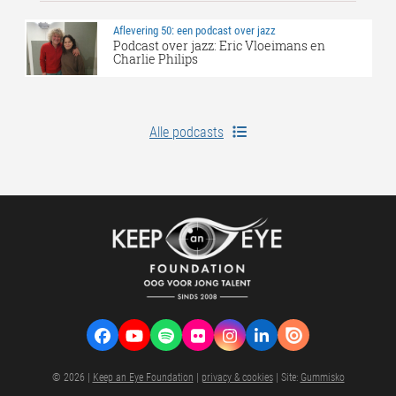
Aflevering 50: een podcast over jazz
Podcast over jazz: Eric Vloeimans en
Charlie Philips
Alle podcasts
Facebook
YouTube
Spotify
Flickr
Instagram
LinkedIn
VK
© 2026 |
Keep an Eye Foundation
|
privacy & cookies
| Site:
Gummisko