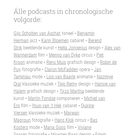
Álle podcasts in chronologische
volgorde:
Gijs Scholten van Aschat
toneel •
Benjamin
Herman
jazz •
Karin Bloemen
cabaret •
Berend
Strik
beeldende kunst •
Hella Jongerius
design •
Alex van
Warmerdam
film •
Menno van Dyke
circus •
Piet
Kroon
animatie •
Rens Muis
grafisch design •
Robin de
Puy
fotografie •
Claron McFadden
opera •
Jan
Taminiau
mode •
Lois van Baarle
animatie •
Nazmiye
Oral
klassieke muziek •
Tejo Remy
design •
Hansje van
Halem
grafisch design •
Tirzo Martha
beeldende
kunst •
Martin Fondse
componeren •
Michiel van
Erp
film •
Youp van ’t Hek
cabaret •
Quirine
Viersen
klassieke muziek •
Marwan
Magroun
fotografie •
Hans Klok
circus •
Bas
Kosters
mode
•
Maria Goos
film
•
Viviane
Sassen
fotografie
•
Maarten Baas
design •
Edwin