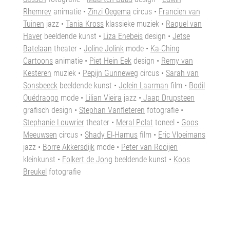
Rhemrev
animatie •
Zinzi Oegema
circus
•
Francien van
Tuinen
jazz •
Tania Kross
klassieke muziek
•
Raquel van
Haver
beeldende kunst
•
Liza Enebeis
design
•
Jetse
Batelaan
theater •
Joline Jolink
mode •
Ka-Ching
Cartoons
animatie •
Piet Hein Eek
design •
Remy van
Kesteren
muziek •
Pepijn Gunneweg
circus •
Sarah van
Sonsbeeck
beeldende kunst •
Jolein Laarman
film •
Bodil
Ouédraogo
mode •
Lilian Vieira
jazz •
Jaap Drupsteen
grafisch design •
Stephan Vanfleteren
fotografie •
Stephanie Louwrier
theater •
Meral Polat
toneel •
Goos
Meeuwsen
circus •
Shady El-Hamus
film •
Eric Vloeimans
jazz •
Borre Akkersdijk
mode •
Peter van Rooijen
kleinkunst •
Folkert de Jong
beeldende kunst •
Koos
Breukel
fotografie