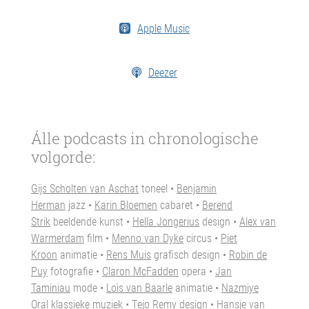
Apple Music
Deezer
Álle podcasts in chronologische
volgorde:
Gijs Scholten van Aschat
toneel •
Benjamin
Herman
jazz •
Karin Bloemen
cabaret •
Berend
Strik
beeldende kunst •
Hella Jongerius
design •
Alex van
Warmerdam
film •
Menno van Dyke
circus •
Piet
Kroon
animatie •
Rens Muis
grafisch design •
Robin de
Puy
fotografie •
Claron McFadden
opera •
Jan
Taminiau
mode •
Lois van Baarle
animatie •
Nazmiye
Oral
klassieke muziek •
Tejo Remy
design •
Hansje van