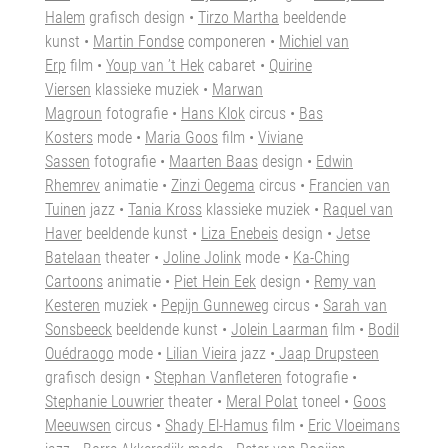
Halem
grafisch design •
Tirzo Martha
beeldende
kunst •
Martin Fondse
componeren •
Michiel van
Erp
film •
Youp van ’t Hek
cabaret •
Quirine
Viersen
klassieke muziek •
Marwan
Magroun
fotografie •
Hans Klok
circus •
Bas
Kosters
mode
•
Maria Goos
film
•
Viviane
Sassen
fotografie
•
Maarten Baas
design •
Edwin
Rhemrev
animatie •
Zinzi Oegema
circus
•
Francien van
Tuinen
jazz •
Tania Kross
klassieke muziek
•
Raquel van
Haver
beeldende kunst
•
Liza Enebeis
design
•
Jetse
Batelaan
theater •
Joline Jolink
mode •
Ka-Ching
Cartoons
animatie •
Piet Hein Eek
design •
Remy van
Kesteren
muziek •
Pepijn Gunneweg
circus •
Sarah van
Sonsbeeck
beeldende kunst •
Jolein Laarman
film •
Bodil
Ouédraogo
mode •
Lilian Vieira
jazz •
Jaap Drupsteen
grafisch design •
Stephan Vanfleteren
fotografie •
Stephanie Louwrier
theater •
Meral Polat
toneel •
Goos
Meeuwsen
circus •
Shady El-Hamus
film •
Eric Vloeimans