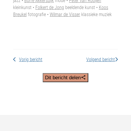
jazz •
Borre Akkersdijk
mode •
Peter van Rooijen
kleinkunst •
Folkert de Jong
beeldende kunst •
Koos
Breukel
fotografie •
Wilmar de Visser
klassieke muziek
Vorig bericht
Volgend bericht
Dit bericht delen