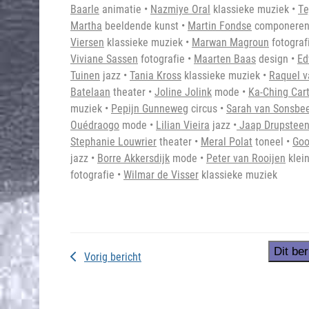
Baarle
animatie •
Nazmiye Oral
klassieke muziek •
Te
Martha
beeldende kunst •
Martin Fondse
componeren
Viersen
klassieke muziek •
Marwan Magroun
fotograf
Viviane Sassen
fotografie
•
Maarten Baas
design •
Ed
Tuinen
jazz •
Tania Kross
klassieke muziek
•
Raquel v
Batelaan
theater •
Joline Jolink
mode •
Ka-Ching Car
muziek •
Pepijn Gunneweg
circus •
Sarah van Sonsbe
Ouédraogo
mode •
Lilian Vieira
jazz •
Jaap Drupstee
Stephanie Louwrier
theater •
Meral Polat
toneel •
Go
jazz •
Borre Akkersdijk
mode •
Peter van Rooijen
klei
fotografie •
Wilmar de Visser
klassieke muziek
Dit ber
Vorig bericht