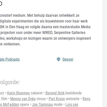
p
 creatief medium. Met behulp daarvan ontwikkelt ze
 digitale experimenten die als bouwstenen voor haar werk
ABK in Den Haag en volgde daarna een masterstudie Media
 projecten voor onder meer WIRED, Serpentine Galleries
les, workshops en lezingen waarin ze ontwerpers inspireert
te verkennen.
ple Podcasts
Deezer
olgorde:
azz •
Karin Bloemen
cabaret •
Berend Strik
beeldende
m
film •
Menno van Dyke
circus •
Piet Kroon
animatie •
Rens
on McFadden
opera •
Jan Taminiau
mode •
Lois van