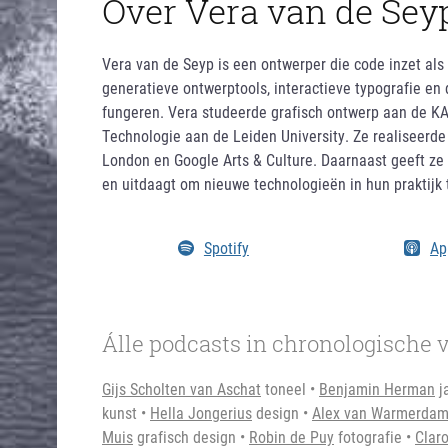
Over Vera van de Sey
Vera van de Seyp is een ontwerper die code inzet als
generatieve ontwerptools, interactieve typografie en
fungeren. Vera studeerde grafisch ontwerp aan de K
Technologie aan de Leiden University. Ze realiseerde
London en Google Arts & Culture. Daarnaast geeft ze 
en uitdaagt om nieuwe technologieën in hun praktijk 
Spotify
Ap
Álle podcasts in chronologische v
Gijs Scholten van Aschat
toneel •
Benjamin Herman
j
kunst •
Hella Jongerius
design •
Alex van Warmerda
Muis
grafisch design •
Robin de Puy
fotografie •
Clar