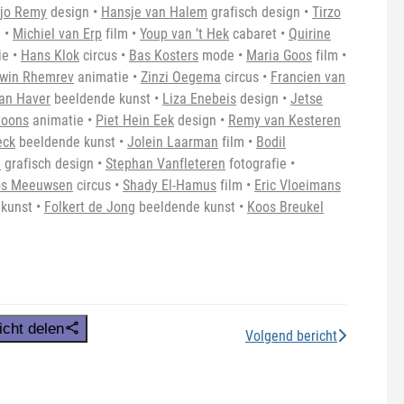
jo Remy
design •
Hansje van Halem
grafisch design •
Tirzo
 •
Michiel van Erp
film •
Youp van ’t Hek
cabaret •
Quirine
ie •
Hans Klok
circus •
Bas Kosters
mode
•
Maria Goos
film
•
win Rhemrev
animatie •
Zinzi Oegema
circus
•
Francien van
an Haver
beeldende kunst
•
Liza Enebeis
design
•
Jetse
toons
animatie •
Piet Hein Eek
design •
Remy van Kesteren
eck
beeldende kunst •
Jolein Laarman
film •
Bodil
n
grafisch design •
Stephan Vanfleteren
fotografie •
os Meeuwsen
circus •
Shady El-Hamus
film •
Eric Vloeimans
nkunst •
Folkert de Jong
beeldende kunst •
Koos Breukel
icht delen
Volgend bericht