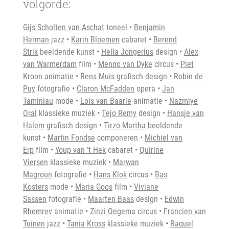
volgorde:
Gijs Scholten van Aschat
toneel •
Benjamin
Herman
jazz •
Karin Bloemen
cabaret •
Berend
Strik
beeldende kunst •
Hella Jongerius
design •
Alex
van Warmerdam
film •
Menno van Dyke
circus •
Piet
Kroon
animatie •
Rens Muis
grafisch design •
Robin de
Puy
fotografie •
Claron McFadden
opera •
Jan
Taminiau
mode •
Lois van Baarle
animatie •
Nazmiye
Oral
klassieke muziek •
Tejo Remy
design •
Hansje van
Halem
grafisch design •
Tirzo Martha
beeldende
kunst •
Martin Fondse
componeren •
Michiel van
Erp
film •
Youp van ’t Hek
cabaret •
Quirine
Viersen
klassieke muziek •
Marwan
Magroun
fotografie •
Hans Klok
circus •
Bas
Kosters
mode
•
Maria Goos
film
•
Viviane
Sassen
fotografie
•
Maarten Baas
design •
Edwin
Rhemrev
animatie •
Zinzi Oegema
circus
•
Francien van
Tuinen
jazz •
Tania Kross
klassieke muziek
•
Raquel