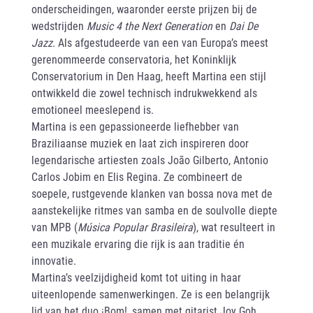
onderscheidingen, waaronder eerste prijzen bij de
wedstrijden
Music 4 the Next Generation
en
Dai De
Jazz
. Als afgestudeerde van een van Europa’s meest
gerenommeerde conservatoria, het Koninklijk
Conservatorium in Den Haag, heeft Martina een stijl
ontwikkeld die zowel technisch indrukwekkend als
emotioneel meeslepend is.
Martina is een gepassioneerde liefhebber van
Braziliaanse muziek en laat zich inspireren door
legendarische artiesten zoals João Gilberto, Antonio
Carlos Jobim en Elis Regina. Ze combineert de
soepele, rustgevende klanken van bossa nova met de
aanstekelijke ritmes van samba en de soulvolle diepte
van MPB (
Música Popular Brasileira
), wat resulteert in
een muzikale ervaring die rijk is aan traditie én
innovatie.
Martina’s veelzijdigheid komt tot uiting in haar
uiteenlopende samenwerkingen. Ze is een belangrijk
lid van het duo ¡Bom!, samen met gitarist Joy Goh,