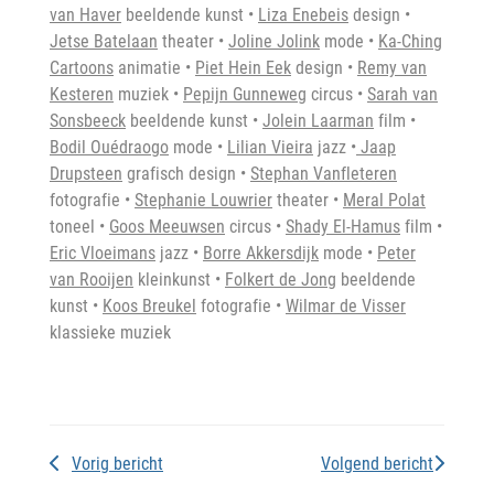
van Haver
beeldende kunst
•
Liza Enebeis
design
•
Jetse Batelaan
theater •
Joline Jolink
mode •
Ka-Ching
Cartoons
animatie •
Piet Hein Eek
design •
Remy van
Kesteren
muziek •
Pepijn Gunneweg
circus •
Sarah van
Sonsbeeck
beeldende kunst •
Jolein Laarman
film •
Bodil Ouédraogo
mode •
Lilian Vieira
jazz •
Jaap
Drupsteen
grafisch design •
Stephan Vanfleteren
fotografie •
Stephanie Louwrier
theater •
Meral Polat
toneel •
Goos Meeuwsen
circus •
Shady El-Hamus
film •
Eric Vloeimans
jazz •
Borre Akkersdijk
mode •
Peter
van Rooijen
kleinkunst •
Folkert de Jong
beeldende
kunst •
Koos Breukel
fotografie •
Wilmar de Visser
klassieke muziek
Vorig bericht
Volgend bericht