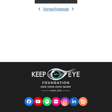
Vorige
Volgende
Facebook
YouTube
Spotify
Flickr
Instagram
LinkedIn
VK