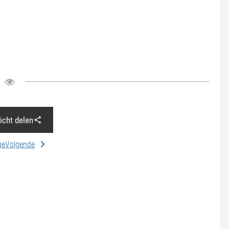
richt delen
ge
Volgende