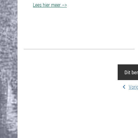
Lees hier meer –>
Dit be
Vori