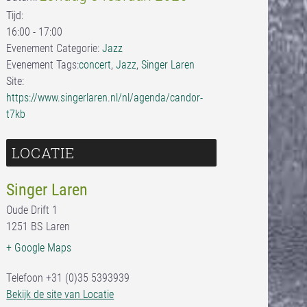
Tijd:
16:00 - 17:00
Evenement Categorie:
Jazz
Evenement Tags:
concert
,
Jazz
,
Singer Laren
Site:
https://www.singerlaren.nl/nl/agenda/candor-
t7kb
LOCATIE
Singer Laren
Oude Drift 1
1251 BS
Laren
+ Google Maps
Telefoon
+31 (0)35 5393939
Bekijk de site van Locatie