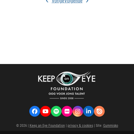
Vorige
Volgende
Facebook
YouTube
Spotify
Flickr
Instagram
LinkedIn
VK
© 2026 |
Keep an Eye Foundation
|
privacy & cookies
| Site:
Gummisko