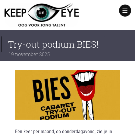
content
Show
notice
Try-out podium BIES!
19
november
2025
Één keer per maand, op donderdagavond, zie je in