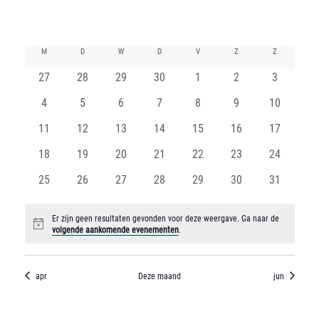
content
K
M
MAANDAG
D
DINSDAG
W
WOENSDAG
D
DONDERDAG
V
VRIJDAG
Z
ZATERDAG
Z
ZONDAG
0
0
0
0
0
0
0
a
27
28
29
30
1
2
3
evenementen
evenementen
evenementen
evenementen
evenementen
evenementen
evenemen
0
0
0
0
0
0
0
l
4
5
6
7
8
9
10
evenementen
evenementen
evenementen
evenementen
evenementen
evenementen
evenemen
0
0
0
0
0
0
0
e
11
12
13
14
15
16
17
evenementen
evenementen
evenementen
evenementen
evenementen
evenementen
evenemen
0
0
0
0
0
0
0
n
18
19
20
21
22
23
24
evenementen
evenementen
evenementen
evenementen
evenementen
evenementen
evenemen
0
0
0
0
0
0
0
d
25
26
27
28
29
30
31
evenementen
evenementen
evenementen
evenementen
evenementen
evenementen
evenemen
e
Er zijn geen resultaten gevonden voor deze weergave. Ga naar de
Bericht
r
volgende aankomende evenementen
.
v
apr
Deze maand
jun
a
n