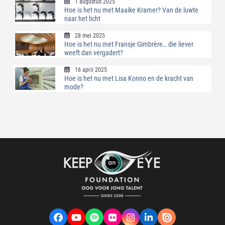
1 augustus 2025
Hoe is het nu met Maaike Kramer? Van de luwte
naar het licht
28 mei 2025
Hoe is het nu met Fransje Gimbrère… die liever
weeft dan vergadert?
16 april 2025
Hoe is het nu met Lisa Konno en de kracht van
mode?
Facebook
YouTube
Spotify
Flickr
Instagram
LinkedIn
VK