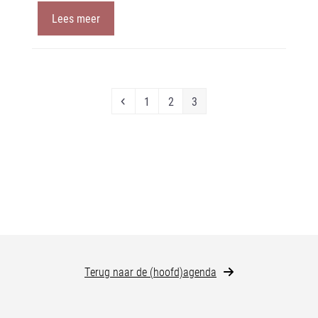
Lees meer
Previous
Page
Page
Page
1
2
3
Terug naar de (hoofd)agenda