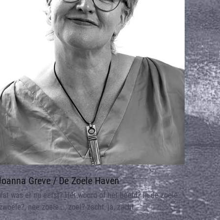
Joanna Greve / De Zoele Haven
at was er nu eerst? Het woord of het beeld? In de zoele
zwoele?, nee zoele..., zoel? zacht, ja, zacht…