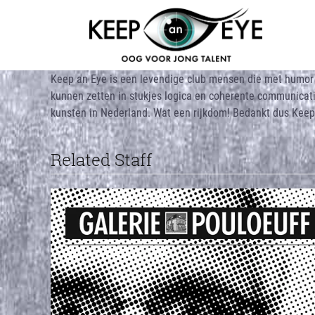
content
Keep an Eye is een levendige club mensen die met humor en
kunnen zetten in stukjes logica en coherente communicati
kunsten in Nederland. Wat een rijkdom! Bedankt dus Keep 
Related Staff