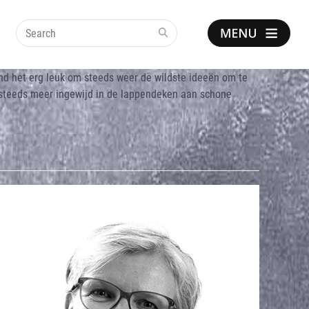
Search
Show
notice
ind het erg leuk om steeds weer de wildste ideeën om te
n steeds meer ingewijd in de lappendeken aan schone