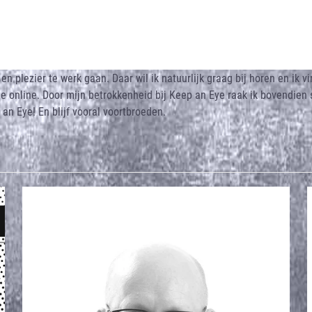
 plezier te werk gaan. Daar wil ik natuurlijk graag bij horen en ik v
e online. Door mijn betrokkenheid bij Keep an Eye raak ik bovendie
an Eye! En blijf vooral voortbroeden.