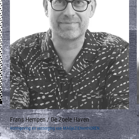
Frans Hempen / De Zoele Haven
W
Vormgeving en verzorging van MAGjeZIENenHOREN
(
f