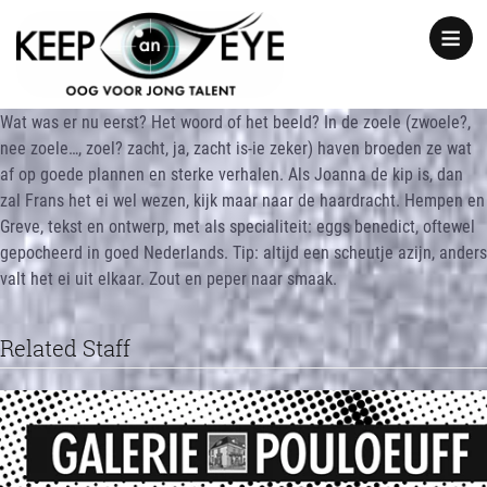
content
Show
notice
Wat was er nu eerst? Het woord of het beeld? In de zoele (zwoele?,
nee zoele…, zoel? zacht, ja, zacht is-ie zeker) haven broeden ze wat
af op goede plannen en sterke verhalen. Als Joanna de kip is, dan
zal Frans het ei wel wezen, kijk maar naar de haardracht. Hempen en
Greve, tekst en ontwerp, met als specialiteit: eggs benedict, oftewel
gepocheerd in goed Nederlands. Tip: altijd een scheutje azijn, anders
valt het ei uit elkaar. Zout en peper naar smaak.
Related Staff