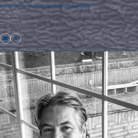
Vormgeving en verzorging van MAGjeZIENenHOREN
Wat was er nu eerst? Het woord of het beeld? In de zoele (zwoele?,
nee zoele..., zoel? zacht, ja, zacht…
Email
Website