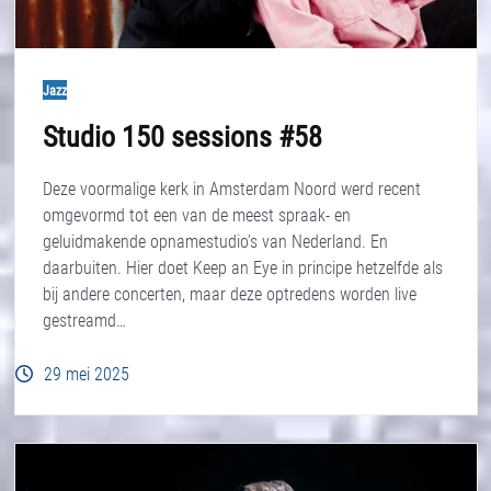
Jazz
Studio 150 sessions #58
Deze voormalige kerk in Amsterdam Noord werd recent
omgevormd tot een van de meest spraak- en
geluidmakende opnamestudio’s van Nederland. En
daarbuiten. Hier doet Keep an Eye in principe hetzelfde als
bij andere concerten, maar deze optredens worden live
gestreamd…
29 mei 2025