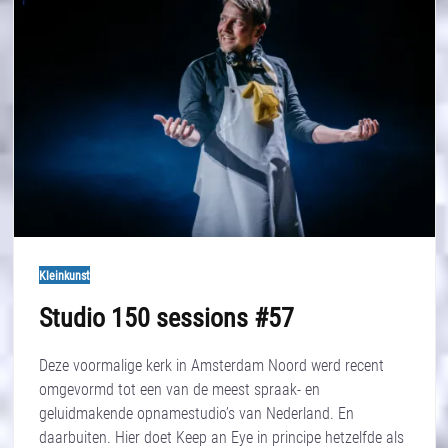
Kleinkunst
Studio 150 sessions #57
Deze voormalige kerk in Amsterdam Noord werd recent
omgevormd tot een van de meest spraak- en
geluidmakende opnamestudio’s van Nederland. En
daarbuiten. Hier doet Keep an Eye in principe hetzelfde als