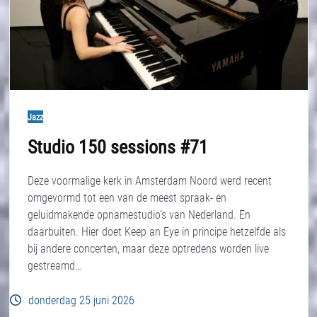
Jazz
Studio 150 sessions #71
Deze voormalige kerk in Amsterdam Noord werd recent
omgevormd tot een van de meest spraak- en
geluidmakende opnamestudio’s van Nederland. En
daarbuiten. Hier doet Keep an Eye in principe hetzelfde als
bij andere concerten, maar deze optredens worden live
gestreamd…
donderdag 25 juni 2026