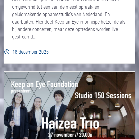
omgevormd tot een van de meest spraak- en
geluidmakende opnamestudio’s van Nederland. En
daarbuiten. Hier doet Keep an Eye in principe hetzelfde als
bij andere concerten, maar deze optredens worden live
gestreamd…
18 december 2025