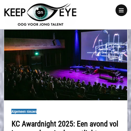
content
Show
notice
Algemeen nieuws
KC Awardnight 2025: Een avond vol