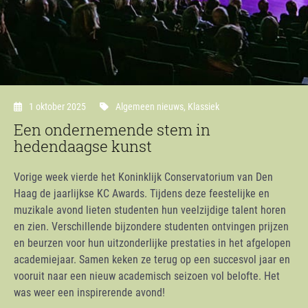
1 oktober 2025
Algemeen nieuws
,
Klassiek
Een ondernemende stem in
hedendaagse kunst
Vorige week vierde het Koninklijk Conservatorium van Den
Haag de jaarlijkse KC Awards. Tijdens deze feestelijke en
muzikale avond lieten studenten hun veelzijdige talent horen
en zien. Verschillende bijzondere studenten ontvingen prijzen
en beurzen voor hun uitzonderlijke prestaties in het afgelopen
academiejaar. Samen keken ze terug op een succesvol jaar en
vooruit naar een nieuw academisch seizoen vol belofte. Het
was weer een inspirerende avond!