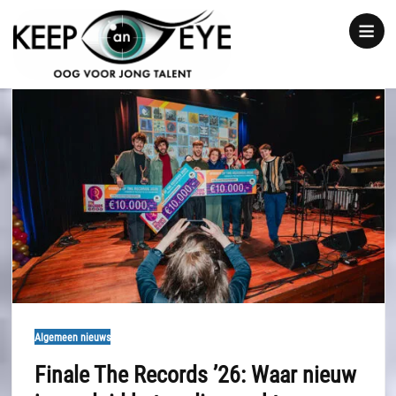
content
Show
notice
Algemeen nieuws
Finale The Records ’26: Waar nieuw