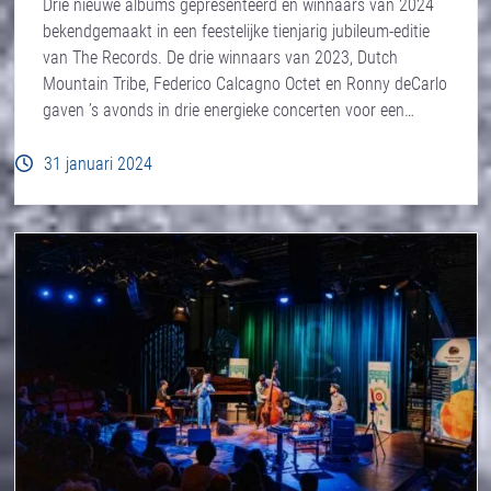
Drie nieuwe albums gepresenteerd en winnaars van 2024
bekendgemaakt in een feestelijke tienjarig jubileum-editie
van The Records. De drie winnaars van 2023, Dutch
Mountain Tribe, Federico Calcagno Octet en Ronny deCarlo
gaven ’s avonds in drie energieke concerten voor een…
31 januari 2024