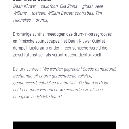
Daan Kluwer – saxofoon, Ella Zirina – gitaar, Jelle
Willems – toetsen, William Barrett contrabas, Tim
Hennekes – drums.
Dromerige synths, meedogenloze drum-’n-bassgrooves
en filmische soundscapes; het Daan Kluwer Quintet
dompelt luisteraars onder in een sonische wereld die
zowel futuristisch als verontrustend dichtbij voelt.
De jury schreef:
“We werden gegrepen! Goede bandsound,
bestaande uit enorm getalenteerde solisten,
genuanceerd, subtiel en dynamisch. De band vertelde
echt een mooi verhaal en we ervaarden ze als een
energieke en lijfelijke band.”