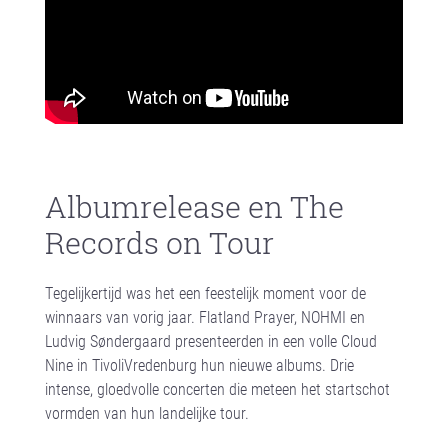
Albumrelease en The
Records on Tour
Tegelijkertijd was het een feestelijk moment voor de
winnaars van vorig jaar. Flatland Prayer, NOHMI en
Ludvig Søndergaard presenteerden in een volle Cloud
Nine in TivoliVredenburg hun nieuwe albums. Drie
intense, gloedvolle concerten die meteen het startschot
vormden van hun landelijke tour.