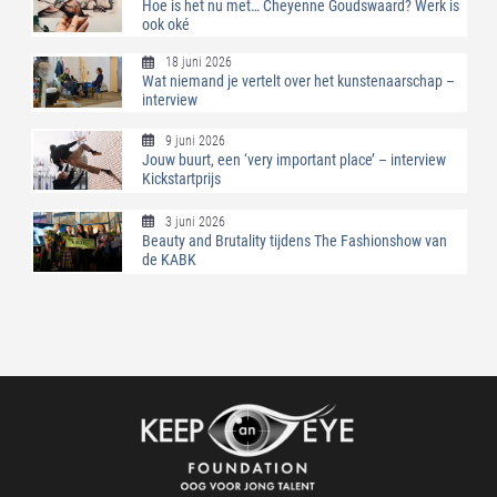
Hoe is het nu met… Cheyenne Goudswaard? Werk is
ook oké
18 juni 2026
Wat niemand je vertelt over het kunstenaarschap –
interview
9 juni 2026
Jouw buurt, een ‘very important place’ – interview
Kickstartprijs
3 juni 2026
Beauty and Brutality tijdens The Fashionshow van
de KABK