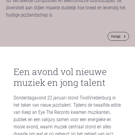
tot verhalende composities en elektronische soundscapes: de
diversiteit aan stijlen maakte duidelijk hoe breed en levendig het
huidige jazzlandschap is.
Vorige
Een avond vol nieuwe
muziek en jong talent
Donderdagavond 22 januari stond TivoliVredenburg in
het teken van nieuw jazztalent. Tijdens de twaalfde editie
van Keep an Eye The Records kwamen muzikanten,
publiek en een vakjury samen voor een energieke en
mooie avond, waarin muziek centraal stond en alles
draaide om wat er nú gebeurt op het gebied van jazz.