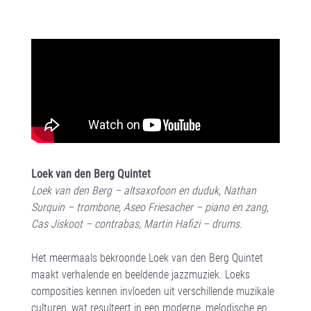
Loek van den Berg Quintet
Loek van den Berg – altsaxofoon en duduk, Nathan
Surquin – trombone, Aseo Friesacher – piano en zang,
Cas Jiskoot – contrabas, Martin Hafizi – drums.
Het meermaals bekroonde Loek van den Berg Quintet
maakt verhalende en beeldende jazzmuziek. Loeks
composities kennen invloeden uit verschillende muzikale
culturen, wat resulteert in een moderne, melodische en