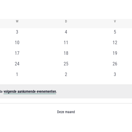
W
WOENSDAG
D
DONDERDAG
V
VRIJDAG
0
0
0
3
4
5
evenementen
evenementen
eveneme
0
0
0
10
11
12
evenementen
evenementen
evenemen
0
0
0
17
18
19
evenementen
evenementen
evenemen
0
0
0
24
25
26
evenementen
evenementen
evenemen
0
0
0
1
2
3
evenementen
evenementen
eveneme
 de
volgende aankomende evenementen
.
Deze maand