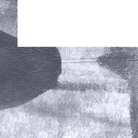
E
v
e
n
e
m
e
n
t
e
n