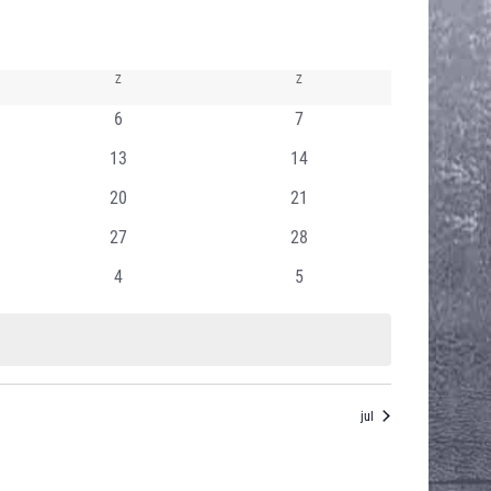
Z
ZATERDAG
Z
ZONDAG
0
0
6
7
nten
evenementen
evenementen
0
0
13
14
ten
evenementen
evenementen
0
0
20
21
ten
evenementen
evenementen
0
0
27
28
ten
evenementen
evenementen
0
0
4
5
nten
evenementen
evenementen
jul