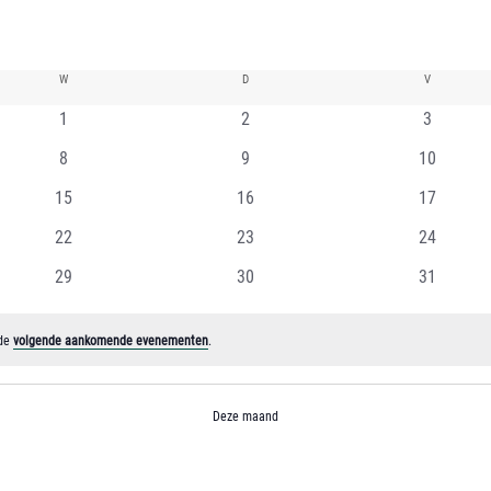
W
WOENSDAG
D
DONDERDAG
V
VRIJDAG
0
0
0
1
2
3
evenementen
evenementen
eveneme
0
0
0
8
9
10
evenementen
evenementen
evenemen
0
0
0
15
16
17
evenementen
evenementen
evenemen
0
0
0
22
23
24
evenementen
evenementen
evenemen
0
0
0
29
30
31
evenementen
evenementen
evenemen
 de
volgende aankomende evenementen
.
Deze maand