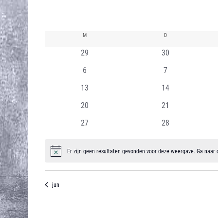
content
K
M
MAANDAG
D
DINSDAG
0
0
a
29
30
evenementen
evenementen
0
0
l
6
7
evenementen
evenementen
0
0
e
13
14
evenementen
evenementen
0
0
n
20
21
evenementen
evenementen
0
0
d
27
28
evenementen
evenementen
e
Er zijn geen resultaten gevonden voor deze weergave. Ga naar
Bericht
r
v
jun
a
n