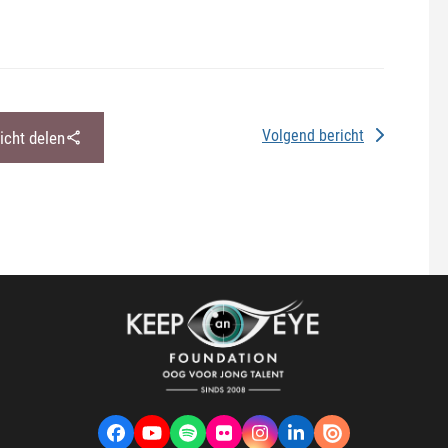
Volgend bericht
richt delen
Facebook
YouTube
Spotify
Flickr
Instagram
LinkedIn
VK