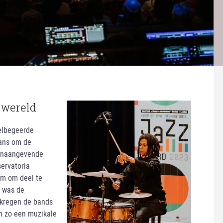
e wereld
felbegeerde
kans om de
toonaangevende
servatoria
am om deel te
k was de
 kregen de bands
m zo een muzikale