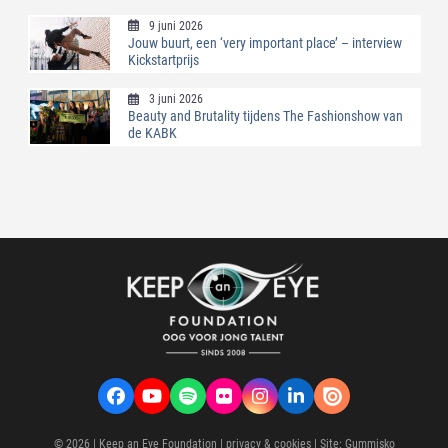
9 juni 2026
Jouw buurt, een ‘very important place’ – interview
Kickstartprijs
3 juni 2026
Beauty and Brutality tijdens The Fashionshow van
de KABK
Facebook
YouTube
Spotify
Flickr
Instagram
LinkedIn
VK
© 2026 |
Keep an Eye Foundation
|
privacy & cookies
| Site:
Gummisko