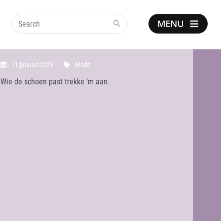
Search
Show
notice
11 januari 2023
Mode
Wie de schoen past trekke ‘m aan.