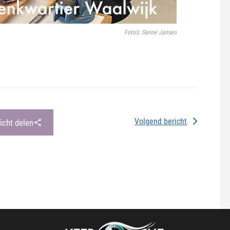
Foto’s: Sanne Jansen
Volgend bericht
richt delen