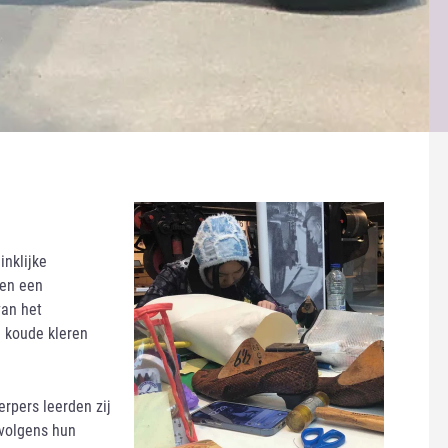
inklijke
den een
van het
e koude kleren
rpers leerden zij
volgens hun