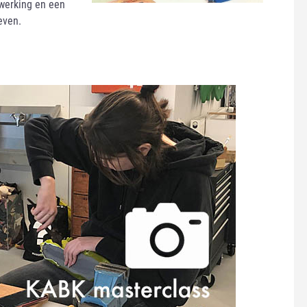
nwerking en een
even.