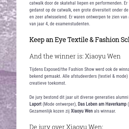
catwalk door de skatehal liepen en performenden. Er 
gedanst op de catwalk, een grote diversiteit onder de
en zeer afwisselend. Er waren ontwerpen te zien van 
van jaar 4, de examenstudenten.
Keep an Eye Textile & Fashion Sc
And the winner is: Xiaoyu Wen
Tijdens Exposed/the Fashion Show werd ook de winna
bekend gemaakt. Alle afstudeerders (textiel & mode
creatieve toekomst.
De jury bestond dit jaar uit diverse generaties alumn
Laport
(Mode ontwerper),
Das Leben am Haverkamp
(
Gezamenlijk kozen zij
Xiaoyu Wen
als winnaar.
De jury over Xiaoyu Wen: