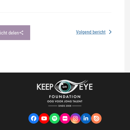
Volgend bericht
richt delen
Facebook
YouTube
Spotify
Flickr
Instagram
LinkedIn
VK