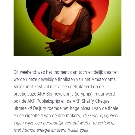
Dit weekend was het moment dan toch eindelijk daar en
werden deze geweldige finalisten van het Amsterdams
Kleinkunst Festival niet alleen getrakteerd op de
prestigieuze AKF Sonneveldprijs (juryprijs), maar werd
ook de AKF Publieksprijs en de AKF Shaffy Cheque
uitgereikt! De jury roemde het hoge niveau van de finale
en de eigenheid van de drie makers,
‘die ieder op geheel
eigen wijze een persoonlijk verhaal wisten te vertellen,
met humor, energie en sterk fysiek spel!’.