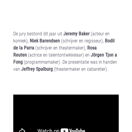
ontroerend vorm te geven.’
De jury bestond dit jaar uit
Jeremy Baker
(acteur en
komiek),
Niek Barendsen
(schrijver en regisseur),
Bodil
de la Parra
(schrijver en theatermaker),
Rosa
Reuten
(actrice en talentontwikkelaar) en
Jörgen Tjon a
Fong
(programmamaker). De presentatie was in handen
van
Jeffrey Spalburg
(theatermaker en cabaretier).