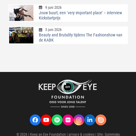
9 juni 2026
Jouw buurt, een ‘very important place’ – interview
Kickstartprijs
3 juni 2026
Beauty and Brutality tijdens The Fashionshow van
de KABK
Facebook
YouTube
Spotify
Flickr
Instagram
LinkedIn
VK
© 2026 |
Keep an Eye Foundation
|
privacy & cookies
| Site:
Gummisko