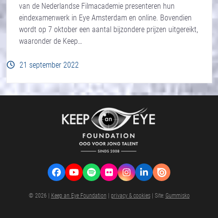
van de Nederlandse Filmacademie presenteren hun
eindexamenwerk in Eye Amsterdam en online. Bovendien
wordt op 7 oktober een aantal bijzondere prijzen uitgereikt,
waaronder de Keep…
21 september 2022
Facebook
YouTube
Spotify
Flickr
Instagram
LinkedIn
VK
© 2026 |
Keep an Eye Foundation
|
privacy & cookies
| Site:
Gummisko