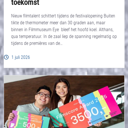
toekomst
Nieuw filmtalent schittert tijdens de festivalopening Buiten
tikte de thermometer meer dan 30 graden aan, maar
binnen in Filmmuseum Eye bleef het hoofd koel. Althans,
qua temperatuur. In de zaal liep de spanning regelmatig op
tijdens de premières van de…
1 juli 2026