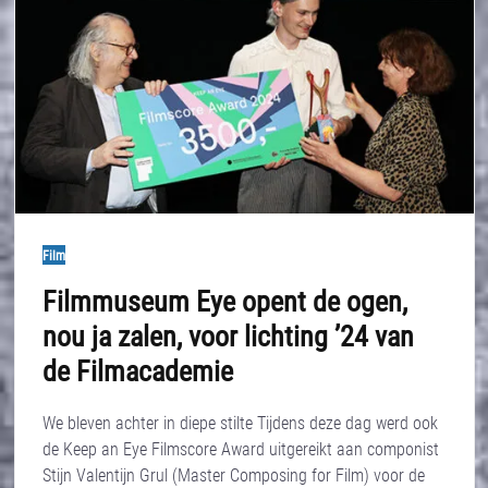
Film
Filmmuseum Eye opent de ogen,
nou ja zalen, voor lichting ’24 van
de Filmacademie
We bleven achter in diepe stilte Tijdens deze dag werd ook
de Keep an Eye Filmscore Award uitgereikt aan componist
Stijn Valentijn Grul (Master Composing for Film) voor de