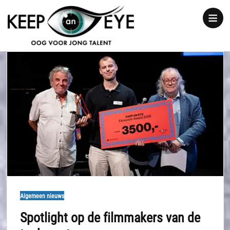
content
Show
notice
Algemeen nieuws
Spotlight op de filmmakers van de